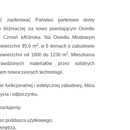
ść zaoferować Państwu parterowe domy
 bliźniaczej na nowo powstającym Osiedlu
 Czmoń k/Kórnika. Na Osiedlu Miodowym
2
wierzchni 95,9 m
, w 6 domach o zabudowie
2
 powierzchni od 1000 do 1230 m
. Mieszkania
wdzonych materiałów przez solidnych
em nowoczesnych technologii.
e funkcjonalnej i estetycznej zabudowy, która
ycia i odpoczynku.
rantujemy:
ez poddasza użytkowego,
wnętrza,