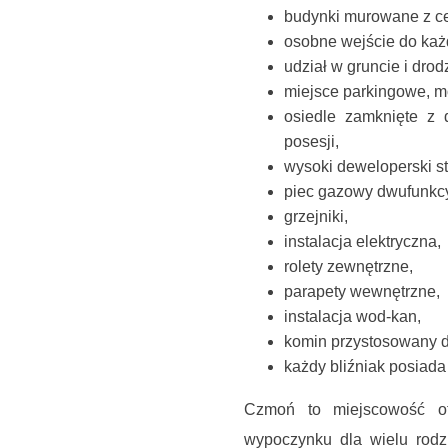
budynki murowane z ce
osobne wejście do każ
udział w gruncie i dro
miejsce parkingowe, m
osiedle zamknięte z 
posesji,
wysoki deweloperski s
piec gazowy dwufunkcy
grzejniki,
instalacja elektryczna,
rolety zewnętrzne,
parapety wewnętrzne,
instalacja wod-kan,
komin przystosowany 
każdy bliźniak posiad
Czmoń to miejscowość ot
wypoczynku dla wielu rodz