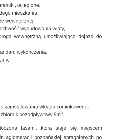
ramiki, ocieplone,
dego mieszkania,
dze wewnętrznej,
ożliwość wybudowania wiaty,
drogą wewnętrzną umożliwiającą dojazd do
tandard wykończenia,
jny,
do zainstalowania wkładu kominkowego,
3
a zbiornik bezodpływowy 9m
.
oczona lasami, która staje się miejscem
in aglomeracji poznańskiej spragnionych po