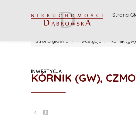
Strona G
Strona główna
Inwestycje
Kórnik (gw)
INWESTYCJA
KÓRNIK (GW), CZM