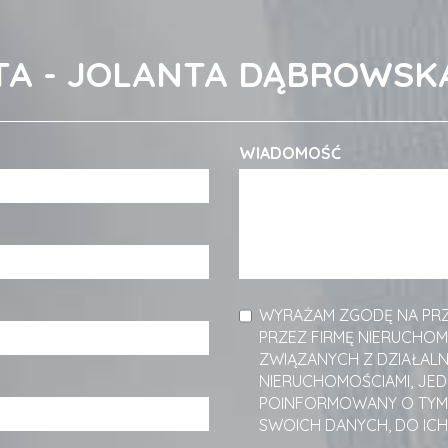
TA - JOLANTA DĄBROWSK
WIADOMOŚĆ
WYRAŻAM ZGODĘ NA PR
PRZEZ FIRMĘ NIERUCHO
ZWIĄZANYCH Z DZIAŁAL
NIERUCHOMOŚCIAMI, JED
POINFORMOWANY O TYM, 
SWOICH DANYCH, DO ICH 