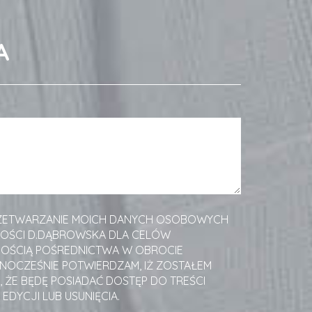
A
ZETWARZANIE MOICH DANYCH OSOBOWYCH
MOŚCI D.DĄBROWSKA DLA CELÓW
NOŚCIĄ POŚREDNICTWA W OBROCIE
NOCZEŚNIE POTWIERDZAM, IŻ ZOSTAŁEM
ŻE BĘDĘ POSIADAĆ DOSTĘP DO TREŚCI
EDYCJI LUB USUNIĘCIA.