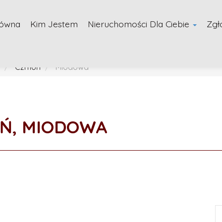
łówna
Kim Jestem
Nieruchomości Dla Ciebie
Zgł
Czmoń
Miodowa
OŃ, MIODOWA