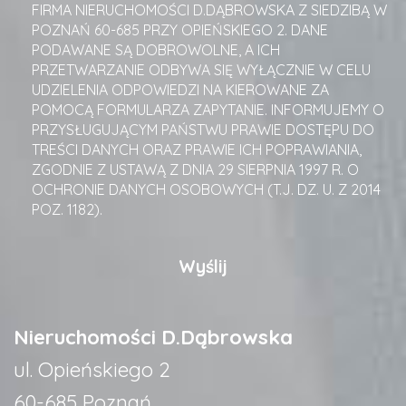
FIRMA NIERUCHOMOŚCI D.DĄBROWSKA Z SIEDZIBĄ W
POZNAŃ 60-685 PRZY OPIEŃSKIEGO 2. DANE
PODAWANE SĄ DOBROWOLNE, A ICH
PRZETWARZANIE ODBYWA SIĘ WYŁĄCZNIE W CELU
UDZIELENIA ODPOWIEDZI NA KIEROWANE ZA
POMOCĄ FORMULARZA ZAPYTANIE. INFORMUJEMY O
PRZYSŁUGUJĄCYM PAŃSTWU PRAWIE DOSTĘPU DO
TREŚCI DANYCH ORAZ PRAWIE ICH POPRAWIANIA,
ZGODNIE Z USTAWĄ Z DNIA 29 SIERPNIA 1997 R. O
OCHRONIE DANYCH OSOBOWYCH (T.J. DZ. U. Z 2014
POZ. 1182).
Nieruchomości D.Dąbrowska
ul. Opieńskiego 2
60-685 Poznań