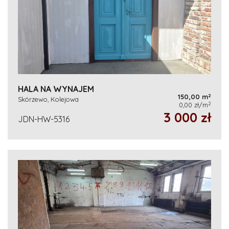
HALA NA WYNAJEM
2
150,00 m
Skórzewo, Kolejowa
2
0,00 zł/m
3 000 zł
JDN-HW-5316