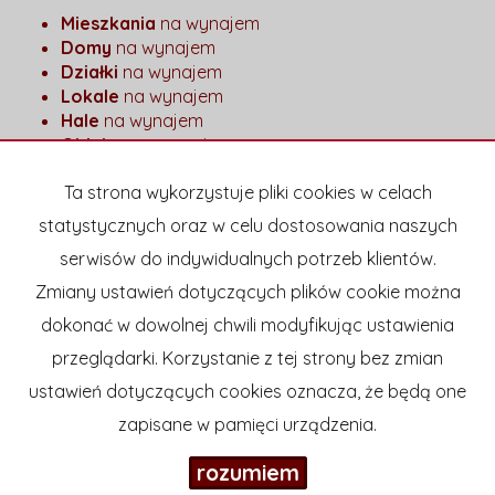
Mieszkania
na wynajem
Domy
na wynajem
Działki
na wynajem
Lokale
na wynajem
Hale
na wynajem
Obiekty
na wynajem
Mieszkania
na sprzedaż
Ta strona wykorzystuje pliki cookies w celach
Domy
na sprzedaż
statystycznych oraz w celu dostosowania naszych
Działki
na sprzedaż
serwisów do indywidualnych potrzeb klientów.
Lokale
na sprzedaż
Hale
na sprzedaż
Zmiany ustawień dotyczących plików cookie można
Obiekty
na sprzedaż
dokonać w dowolnej chwili modyfikując ustawienia
przeglądarki. Korzystanie z tej strony bez zmian
Strona główna
Kup
Sprzedaj
Kontakt
Blog
ustawień dotyczących cookies oznacza, że będą one
zapisane w pamięci urządzenia.
Nieruchomości D. Dąbrowska
2026
Program dla biur
rozumiem
nieruchomości
Galactica Virgo