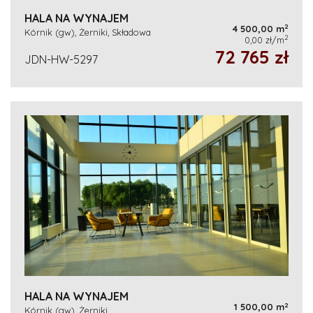
HALA NA WYNAJEM
2
4 500,00 m
Kórnik (gw), Żerniki, Składowa
2
0,00 zł/m
72 765 zł
JDN-HW-5297
HALA NA WYNAJEM
2
1 500,00 m
Kórnik (gw), Żerniki