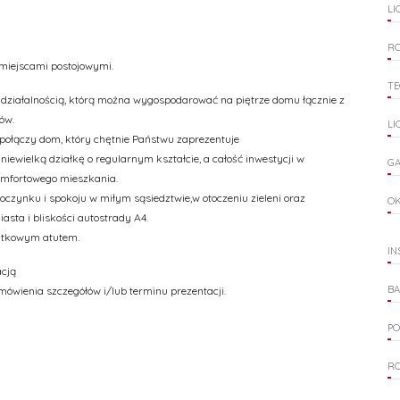
LI
R
 miejscami postojowymi.
T
ą działalnością, którą można wygospodarować na piętrze domu łącznie z
ów.
LI
je połączy dom, który chętnie Państwu zaprezentuje
iewielką działkę o regularnym kształcie, a całość inwestycji w
G
omfortowego mieszkania.
czynku i spokoju w miłym sąsiedztwie,w otoczeniu zieleni oraz
O
iasta i bliskości autostrady A4.
datkowym atutem.
IN
acją
B
 omówienia szczegółów i/lub terminu prezentacji.
PO
R