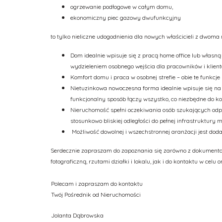
ogrzewanie podłogowe w całym domu,
ekonomiczny piec gazowy dwufunkcyjny
to tylko nieliczne udogodnienia dla nowych właścicieli z dwoma
Dom idealnie wpisuje się z pracą home office lub własn
wydzieleniem osobnego wejścia dla pracowników i klient
Komfort domu i praca w osobnej strefie – obie te funkc
Nietuzinkowa nowoczesna forma idealnie wpisuje się na n
funkcjonalny sposób łączy wszystko, co niezbędne do k
Nieruchomość spełni oczekiwania osób szukających odpo
stosunkowo bliskiej odległości do pełnej infrastruktury m
Możliwość dowolnej i wszechstronnej aranżacji jest do
Serdecznie zapraszam do zapoznania się zarówno z dokument
fotograficzną, rzutami działki i lokalu, jak i do kontaktu w celu
Polecam i zapraszam do kontaktu
Twój Pośrednik od Nieruchomości
Jolanta Dąbrowska