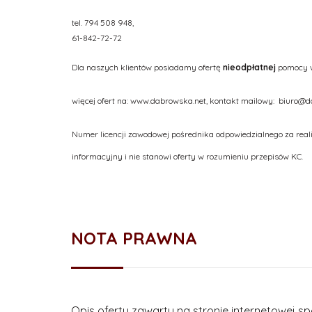
tel. 794 508 948,
61-842-72-72
Dla naszych klientów posiadamy ofertę
nieodpłatnej
pomocy w
więcej ofert na: www.dabrowska.net, kontakt mailowy: biuro@
Numer licencji zawodowej pośrednika odpowiedzialnego za real
informacyjny i nie stanowi oferty w rozumieniu przepisów KC.
NOTA PRAWNA
Opis oferty zawarty na stronie internetowej s