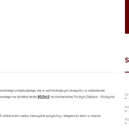
szkalnego znajdującego się w wolnostojącym budynku w zabudowie
SY
anego na działce około
800m2
na kameralnej Pustyni Dębica - Pustynia
PO
h właścicieli czeka niezwykle przytulny i elegancki dom w stanie
PO