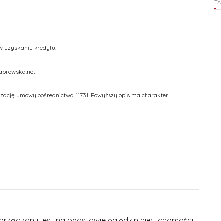
TA
 uzyskaniu kredytu.
dabrowska.net
izację umowy pośrednictwa: 11731. Powyższy opis ma charakter
porządzany jest na podstawie oględzin nieruchomości