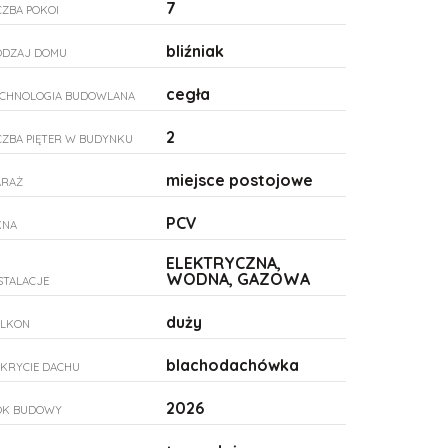
7
CZBA POKOI
bliźniak
ODZAJ DOMU
cegła
ECHNOLOGIA BUDOWLANA
2
CZBA PIĘTER W BUDYNKU
miejsce postojowe
ARAŻ
PCV
KNA
ELEKTRYCZNA,
WODNA, GAZOWA
STALACJE
duży
ALKON
blachodachówka
KRYCIE DACHU
2026
OK BUDOWY