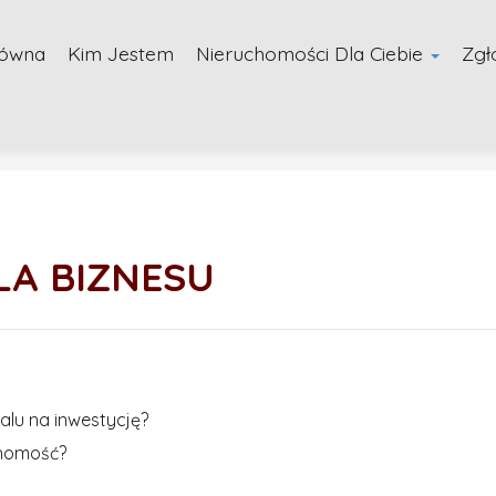
łówna
Kim Jestem
Nieruchomości Dla Ciebie
Zgł
LA BIZNESU
alu na inwestycję?
chomość?