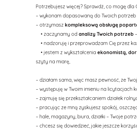
Potrzebujesz więcej? Sprawdź, co mogę dla C
– wykonam dopasowaną do Twoich potrze
– otrzymasz
kompleksową obsługę popart
• zaczynamy od
analizy Twoich potrzeb
–
• nadzoruję i przeprowadzam Cię przez ka
• jestem z wykształcenia
ekonomistą, dor
szyty na miarę,
– działam sama, więc masz pewność, że Twoj
– występuję w Twoim imieniu na licytacjach 
– zajmuję się przekształcaniem działek roln
– pracując ze mną zyskujesz spokój, oszczęd
– hale, magazyny, biura, działki – Twoje potrz
– chcesz się dowiedzieć, jakie jeszcze korzy