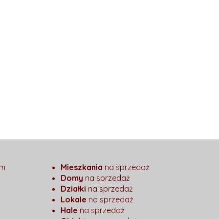
em
Mieszkania
na sprzedaż
Domy
na sprzedaż
Działki
na sprzedaż
Lokale
na sprzedaż
Hale
na sprzedaż