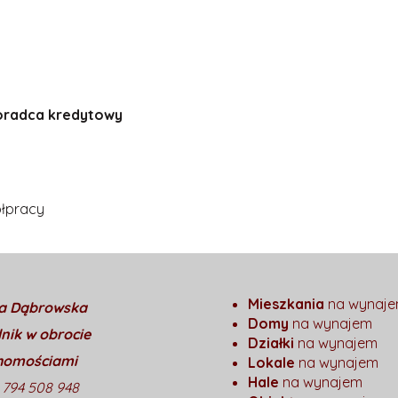
doradca kredytowy
ółpracy
Mieszkania
na wynaj
a Dąbrowska
Domy
na wynajem
nik w obrocie
Działki
na wynajem
homościami
Lokale
na wynajem
Hale
na wynajem
8 794 508 948