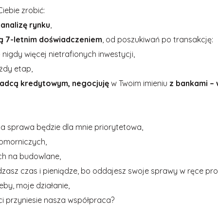
iebie zrobić:
b
analizę rynku
,
ą 7-letnim doświadczeniem
, od poszukiwań po transakcję:
 nigdy więcej nietrafionych inwestycji,
żdy etap,
adcą kredytowym, negocjuję
w Twoim imieniu
z bankami – 
a sprawa będzie dla mnie priorytetowa,
komorniczych,
ych na budowlane,
zasz czas i pieniądze, bo oddajesz swoje sprawy w ręce pro
eby, moje działanie,
ści przyniesie nasza współpraca?