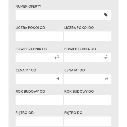
300 000 zł
300 000 zł
NUMER OFERTY
350 000 zł
350 000 zł
400 000 zł
400 000 zł
LICZBA POKOI OD
LICZBA POKOI DO
450 000 zł
450 000 zł
1 pokój
1 pokój
POWIERZCHNIA OD
POWIERZCHNIA DO
2 pokoje
2 pokoje
2
2
m
m
3 pokoje
3 pokoje
4 pokoje
4 pokoje
2
2
CENA M
OD
CENA M
DO
5 pokoi
5 pokoi
zł
zł
6 pokoi
6 pokoi
ROK BUDOWY OD
ROK BUDOWY DO
PIĘTRO OD
PIĘTRO DO