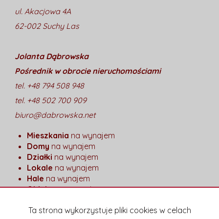
ul. Akacjowa 4A
62-002 Suchy Las
Jolanta Dąbrowska
Pośrednik w obrocie nieruchomościami
tel. +48 794 508 948
tel. +48 502 700 909
biuro@dabrowska.net
Mieszkania
na wynajem
Domy
na wynajem
Działki
na wynajem
Lokale
na wynajem
Hale
na wynajem
Obiekty
na wynajem
Mieszkania
na sprzedaż
Ta strona wykorzystuje pliki cookies w celach
Domy
na sprzedaż