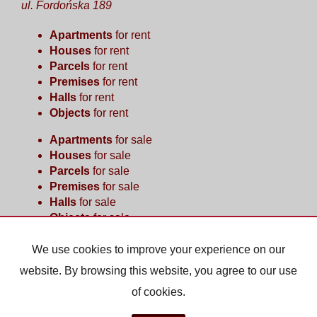
ul. Fordońska 189
Apartments
for rent
Houses
for rent
Parcels
for rent
Premises
for rent
Halls
for rent
Objects
for rent
Apartments
for sale
Houses
for sale
Parcels
for sale
Premises
for sale
Halls
for sale
Objects
for sale
We use cookies to improve your experience on our
Home page
Buy
Sell/rent
Contact
website. By browsing this website, you agree to our use
of cookies.
Nieruchomości D. Dąbrowska
2026
Programme for