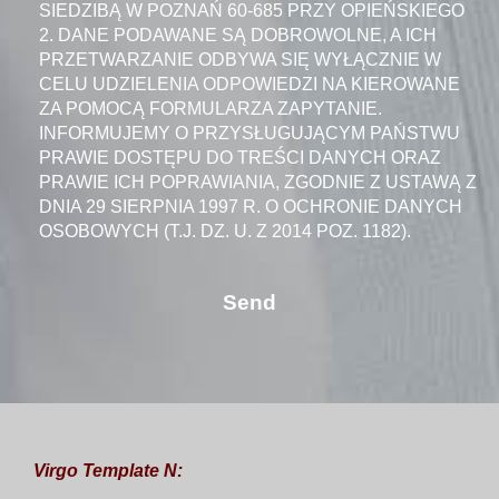
SIEDZIBĄ W POZNAŃ 60-685 PRZY OPIEŃSKIEGO
2. DANE PODAWANE SĄ DOBROWOLNE, A ICH
PRZETWARZANIE ODBYWA SIĘ WYŁĄCZNIE W
CELU UDZIELENIA ODPOWIEDZI NA KIEROWANE
ZA POMOCĄ FORMULARZA ZAPYTANIE.
INFORMUJEMY O PRZYSŁUGUJĄCYM PAŃSTWU
PRAWIE DOSTĘPU DO TREŚCI DANYCH ORAZ
PRAWIE ICH POPRAWIANIA, ZGODNIE Z USTAWĄ Z
DNIA 29 SIERPNIA 1997 R. O OCHRONIE DANYCH
OSOBOWYCH (T.J. DZ. U. Z 2014 POZ. 1182).
Virgo Template N: