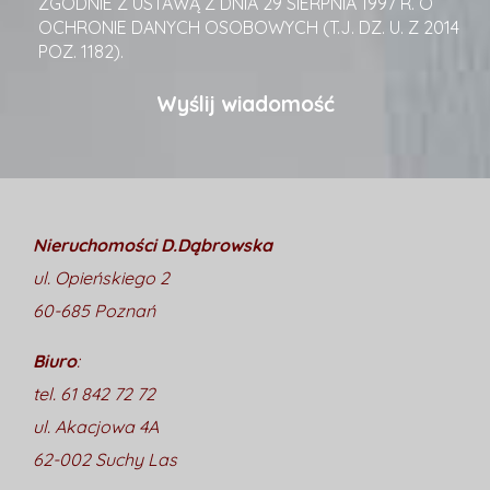
ZGODNIE Z USTAWĄ Z DNIA 29 SIERPNIA 1997 R. O
OCHRONIE DANYCH OSOBOWYCH (T.J. DZ. U. Z 2014
POZ. 1182).
Nieruchomości D.Dąbrowska
ul. Opieńskiego 2
60-685 Poznań
Biuro
:
tel. 61 842 72 72
ul. Akacjowa 4A
62-002 Suchy Las