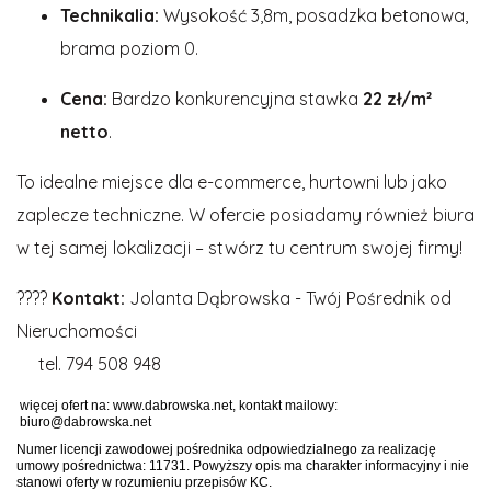
Technikalia:
Wysokość 3,8m, posadzka betonowa,
brama poziom 0.
Cena:
Bardzo konkurencyjna stawka
22 zł/m²
netto
.
To idealne miejsce dla e-commerce, hurtowni lub jako
zaplecze techniczne. W ofercie posiadamy również biura
w tej samej lokalizacji – stwórz tu centrum swojej firmy!
????
Kontakt:
Jolanta Dąbrowska - Twój Pośrednik od
Nieruchomości
tel. 794 508 948
więcej ofert na: www.dabrowska.net, kontakt mailowy:
biuro@dabrowska.net
Numer licencji zawodowej pośrednika odpowiedzialnego za realizację
umowy pośrednictwa: 11731. Powyższy opis ma charakter informacyjny i nie
stanowi oferty w rozumieniu przepisów KC.