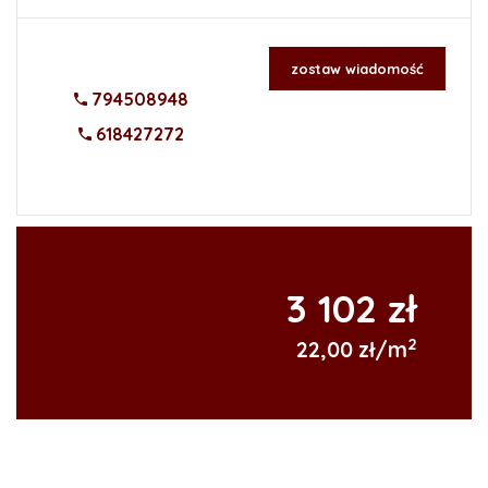
zostaw wiadomość
794508948
618427272
3 102 zł
2
22,00 zł/m