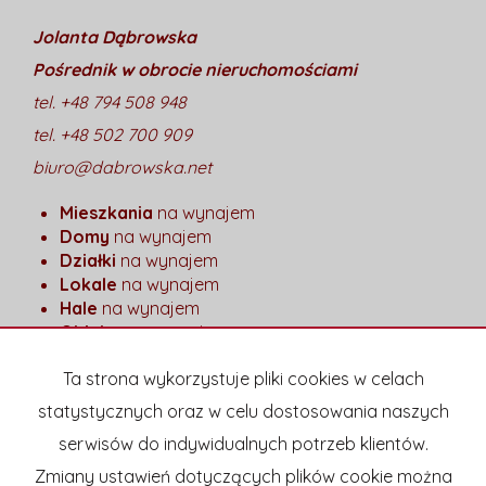
Jolanta Dąbrowska
Pośrednik w obrocie nieruchomościami
tel. +48 794 508 948
tel. +48 502 700 909
biuro@dabrowska.net
Mieszkania
na wynajem
Domy
na wynajem
Działki
na wynajem
Lokale
na wynajem
Hale
na wynajem
Obiekty
na wynajem
Mieszkania
na sprzedaż
Ta strona wykorzystuje pliki cookies w celach
Domy
na sprzedaż
statystycznych oraz w celu dostosowania naszych
Działki
na sprzedaż
serwisów do indywidualnych potrzeb klientów.
Lokale
na sprzedaż
Hale
na sprzedaż
Zmiany ustawień dotyczących plików cookie można