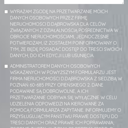
WYRAŻAM ZGODĘ NA PRZETWARZANIE MOICH
DANYCH OSOBOWYCH PRZEZ FIRMĘ
NIERUCHOMOŚCI D.DĄBROWSKA DLA CELÓW
ZWIĄZANYCH Z DZIAŁALNOŚCIĄ POŚREDNICTWA W
OBROCIE NIERUCHOMOŚCIAMI, JEDNOCZEŚNIE
POTWIERDZAM, IŻ ZOSTAŁEM POINFORMOWANY O
TYM, ŻE BĘDĘ POSIADAĆ DOSTĘP DO TREŚCI SWOICH
DANYCH, DO ICH EDYCJI LUB USUNIĘCIA.
ADMINISTRATOREM DANYCH OSOBOWYCH
WSKAZANYCH W POWYŻSZYM FORMULARZU JEST
FIRMA NIERUCHOMOŚCI D.DĄBROWSKA Z SIEDZIBĄ W
POZNAŃ 60-685 PRZY OPIEŃSKIEGO 2. DANE
PODAWANE SĄ DOBROWOLNE, A ICH
PRZETWARZANIE ODBYWA SIĘ WYŁĄCZNIE W CELU
UDZIELENIA ODPOWIEDZI NA KIEROWANE ZA
POMOCĄ FORMULARZA ZAPYTANIE. INFORMUJEMY O
PRZYSŁUGUJĄCYM PAŃSTWU PRAWIE DOSTĘPU DO
TREŚCI DANYCH ORAZ PRAWIE ICH POPRAWIANIA,