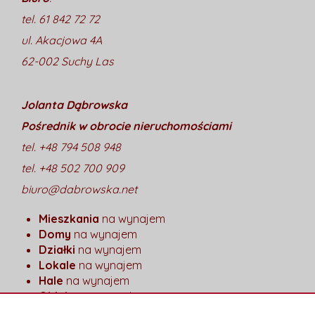
tel. 61 842 72 72
ul. Akacjowa 4A
62-002 Suchy Las
Jolanta Dąbrowska
Pośrednik w obrocie nieruchomościami
tel. +48 794 508 948
tel. +48 502 700 909
biuro@dabrowska.net
Mieszkania
na wynajem
Domy
na wynajem
Działki
na wynajem
Lokale
na wynajem
Hale
na wynajem
Obiekty
na wynajem