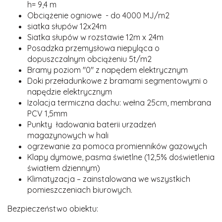
h= 9,4 m
Obciążenie ogniowe - do
4000 MJ/m2
siatka słupów 12x24m
Siatka słupów
w rozstawie 12m x 24m
Posadzka przemysłowa niepyląca o
dopuszczalnym obciążeniu 5t/m2
Bramy poziom "0" z napędem elektrycznym
Doki przeładunkowe z bramami segmentowymi o
napędzie elektrycznym
Izolacja termiczna dachu: wełna 25cm, membrana
PCV 1,5mm
Punkty ładowania baterii urzadzeń
magazynowych w hali
ogrzewanie za pomoca promienników gazowych
Klapy dymowe, pasma świetlne (12,5% doświetlenia
światłem dziennym)
Klimatyzacja – zainstalowana we wszystkich
pomieszczeniach biurowych.
Bezpieczeństwo obiektu: