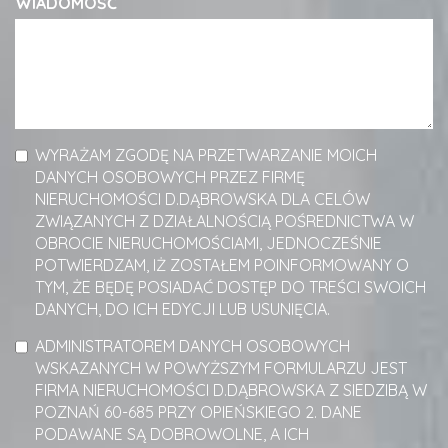
WIADOMOŚĆ
WYRAŻAM ZGODĘ NA PRZETWARZANIE MOICH
DANYCH OSOBOWYCH PRZEZ FIRMĘ
NIERUCHOMOŚCI D.DĄBROWSKA DLA CELÓW
ZWIĄZANYCH Z DZIAŁALNOŚCIĄ POŚREDNICTWA W
OBROCIE NIERUCHOMOŚCIAMI, JEDNOCZEŚNIE
POTWIERDZAM, IŻ ZOSTAŁEM POINFORMOWANY O
TYM, ŻE BĘDĘ POSIADAĆ DOSTĘP DO TREŚCI SWOICH
DANYCH, DO ICH EDYCJI LUB USUNIĘCIA.
ADMINISTRATOREM DANYCH OSOBOWYCH
WSKAZANYCH W POWYŻSZYM FORMULARZU JEST
FIRMA NIERUCHOMOŚCI D.DĄBROWSKA Z SIEDZIBĄ W
POZNAŃ 60-685 PRZY OPIEŃSKIEGO 2. DANE
PODAWANE SĄ DOBROWOLNE, A ICH