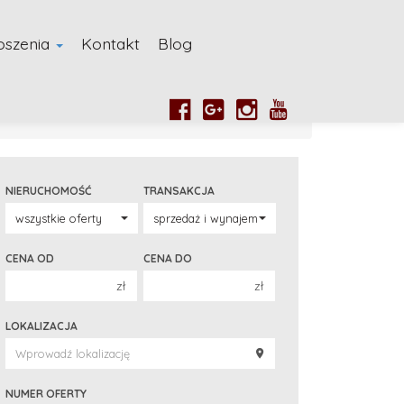
oszenia
Kontakt
Blog
NIERUCHOMOŚĆ
TRANSAKCJA
CENA OD
CENA DO
zł
zł
150 000 zł
150 000 zł
LOKALIZACJA
200 000 zł
200 000 zł
250 000 zł
250 000 zł
300 000 zł
300 000 zł
NUMER OFERTY