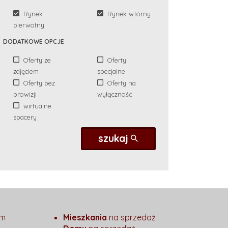
Rynek
Rynek wtórny
pierwotny
DODATKOWE OPCJE
Oferty ze
Oferty
zdjęciem
specjalne
Oferty bez
Oferty na
prowizji
wyłączność
wirtualne
spacery
szukaj
em
Mieszkania
na sprzedaż