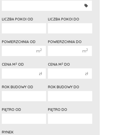
350 000 zł
350 000 zł
400 000 zł
400 000 zł
LICZBA POKOI OD
LICZBA POKOI DO
450 000 zł
450 000 zł
1 pokój
1 pokój
POWIERZCHNIA OD
POWIERZCHNIA DO
2 pokoje
2 pokoje
2
2
m
m
3 pokoje
3 pokoje
4 pokoje
4 pokoje
2
2
CENA M
OD
CENA M
DO
5 pokoi
5 pokoi
zł
zł
6 pokoi
6 pokoi
ROK BUDOWY OD
ROK BUDOWY DO
PIĘTRO OD
PIĘTRO DO
RYNEK