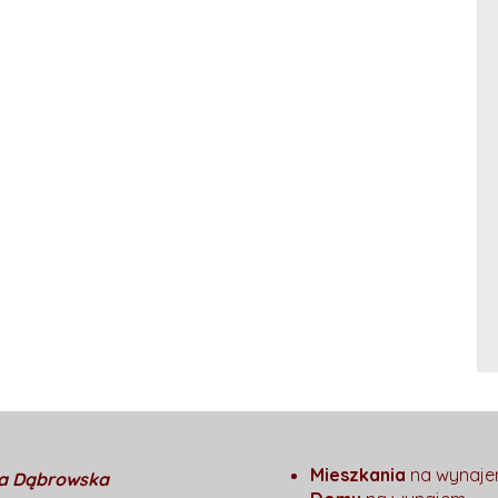
Mieszkania
na wynaj
a Dąbrowska