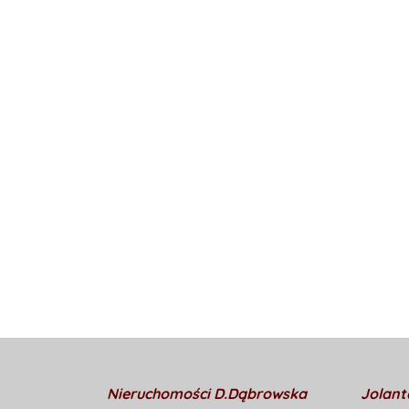
Nieruchomości D.Dąbrowska
Jolant