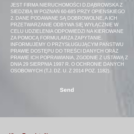
JEST FIRMA NIERUCHOMOŚCI D.DĄBROWSKA Z
SIEDZIBĄ W POZNAŃ 60-685 PRZY OPIEŃSKIEGO
2. DANE PODAWANE SĄ DOBROWOLNE, A ICH
PRZETWARZANIE ODBYWA SIĘ WYŁĄCZNIE W
CELU UDZIELENIA ODPOWIEDZI NA KIEROWANE
ZA POMOCĄ FORMULARZA ZAPYTANIE.
INFORMUJEMY O PRZYSŁUGUJĄCYM PAŃSTWU
PRAWIE DOSTĘPU DO TREŚCI DANYCH ORAZ
PRAWIE ICH POPRAWIANIA, ZGODNIE Z USTAWĄ Z
DNIA 29 SIERPNIA 1997 R. O OCHRONIE DANYCH
OSOBOWYCH (T.J. DZ. U. Z 2014 POZ. 1182).