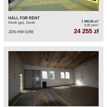
HALL FOR RENT
2
1 500,00 m
Kórnik (gw), Żerniki
2
0,00 zł/m
24 255 zł
JDN-HW-5296