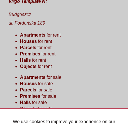
Virgo Template N:
Budgoszcz
ul. Fordońska 189
Apartments
for rent
Houses
for rent
Parcels
for rent
Premises
for rent
Halls
for rent
Objects
for rent
Apartments
for sale
Houses
for sale
Parcels
for sale
Premises
for sale
Halls
for sale
Objects
for sale
We use cookies to improve your experience on our
Home page
Buy
Sell/rent
Contact