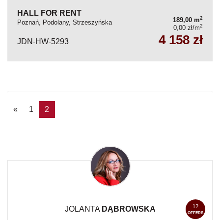
HALL FOR RENT
2
189,00 m
Poznań, Podolany, Strzeszyńska
2
0,00 zł/m
4 158 zł
JDN-HW-5293
«
1
2
12
JOLANTA
DĄBROWSKA
OFFERS