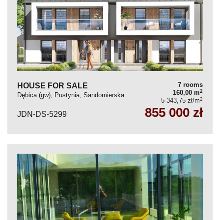
7 rooms
HOUSE FOR SALE
2
160,00 m
Dębica (gw), Pustynia, Sandomierska
2
5 343,75 zł/m
855 000 zł
JDN-DS-5299