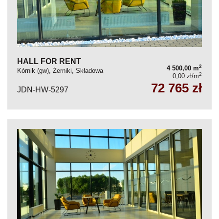
HALL FOR RENT
2
4 500,00 m
Kórnik (gw), Żerniki, Składowa
2
0,00 zł/m
72 765 zł
JDN-HW-5297