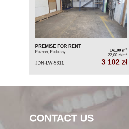
PREMISE FOR RENT
2
141,00 m
Poznań, Podolany
2
22,00 zł/m
3 102 zł
JDN-LW-5311
CONTACT US