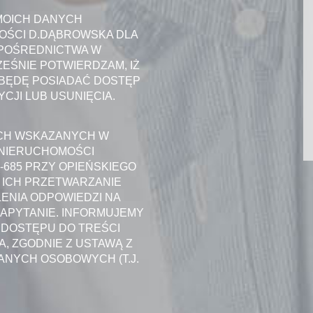
MOICH DANYCH
OŚCI D.DĄBROWSKA DLA
 POŚREDNICTWA W
EŚNIE POTWIERDZAM, IŻ
 BĘDĘ POSIADAĆ DOSTĘP
CJI LUB USUNIĘCIA.
CH WSKAZANYCH W
 NIERUCHOMOŚCI
-685 PRZY OPIEŃSKIEGO
 ICH PRZETWARZANIE
ENIA ODPOWIEDZI NA
APYTANIE. INFORMUJEMY
DOSTĘPU DO TREŚCI
, ZGODNIE Z USTAWĄ Z
DANYCH OSOBOWYCH (T.J.