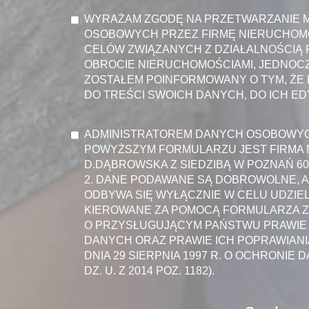
WYRAŻAM ZGODĘ NA PRZETWARZANIE 
OSOBOWYCH PRZEZ FIRMĘ NIERUCHOM
CELÓW ZWIĄZANYCH Z DZIAŁALNOŚCIĄ
OBROCIE NIERUCHOMOŚCIAMI, JEDNOCZ
ZOSTAŁEM POINFORMOWANY O TYM, ŻE
DO TREŚCI SWOICH DANYCH, DO ICH EDY
ADMINISTRATOREM DANYCH OSOBOWY
POWYŻSZYM FORMULARZU JEST FIRMA
D.DĄBROWSKA Z SIEDZIBĄ W POZNAŃ 60
2. DANE PODAWANE SĄ DOBROWOLNE, A
ODBYWA SIĘ WYŁĄCZNIE W CELU UDZIEL
KIEROWANE ZA POMOCĄ FORMULARZA Z
O PRZYSŁUGUJĄCYM PAŃSTWU PRAWIE 
DANYCH ORAZ PRAWIE ICH POPRAWIANIA
DNIA 29 SIERPNIA 1997 R. O OCHRONIE 
DZ. U. Z 2014 POZ. 1182).